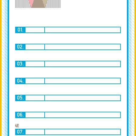
現状に満足せず、強い学びの姿勢を持ち続けます。仲間と切磋琢磨して高め合い、昨日より今日、今日より明日へと自分を更新し続け、組織全体でさらなる高みを目指します。